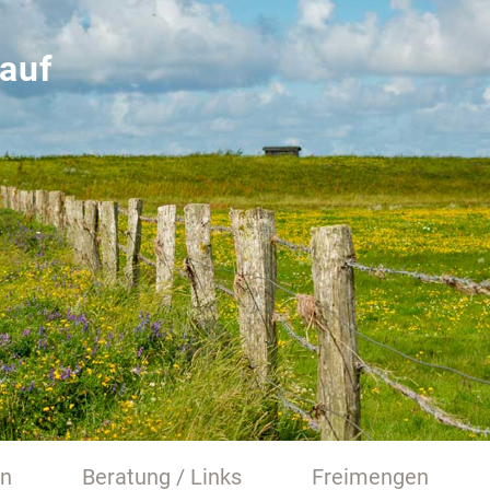
auf
en
Beratung / Links
Freimengen