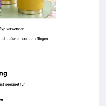
a Typ verwenden.
nicht bücken, sondern fliegen
ng
st geeignet für
en