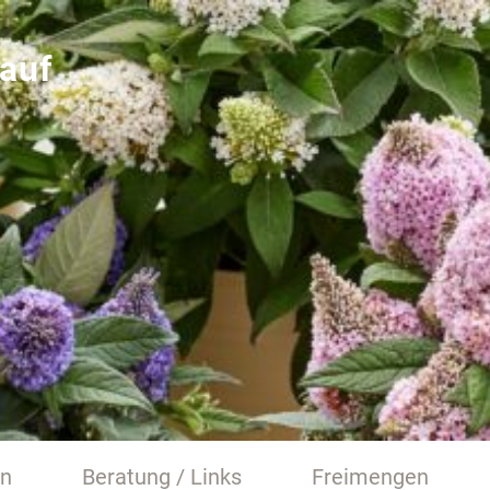
auf
en
Beratung / Links
Freimengen