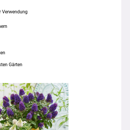
ur Verwendung
nern
n
ten
ten Gärten