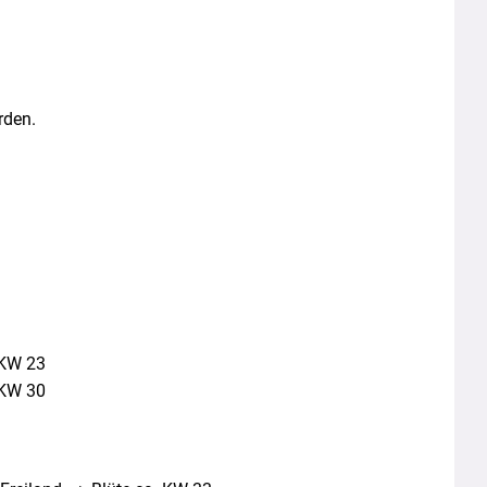
rden.
 KW 23
 KW 30