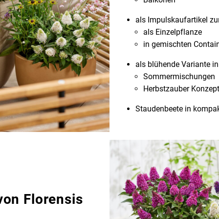
als Impulskaufartikel z
als Einzelpflanze
in gemischten Contai
als blühende Variante i
Sommermischungen
Herbstzauber Konzep
Staudenbeete in kompak
on Florensis