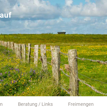
auf
en
Beratung / Links
Freimengen