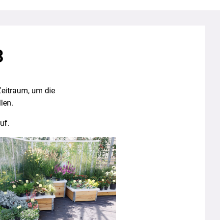
3
Zeitraum, um die
len.
uf.