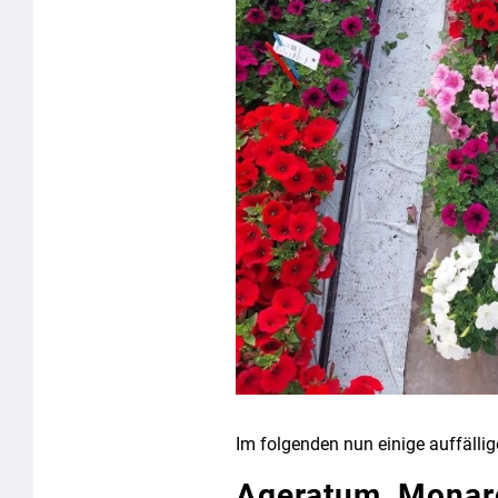
Im folgenden nun einige auffälli
Ageratum ‚Monar