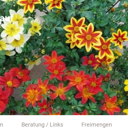
auf
en
Beratung / Links
Freimengen