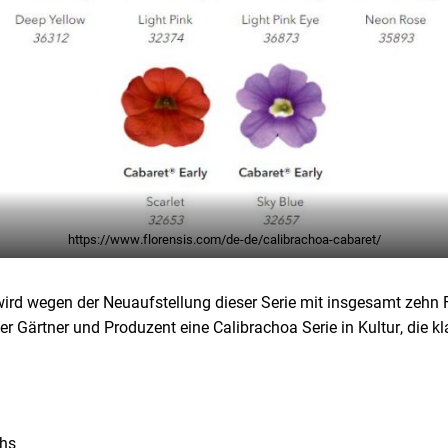
https://www.florensis.com/de-de/calibrachoa-cabaret/
 wird wegen der Neuaufstellung dieser Serie mit insgesamt zehn 
 Gärtner und Produzent eine Calibrachoa Serie in Kultur, die kla
chs