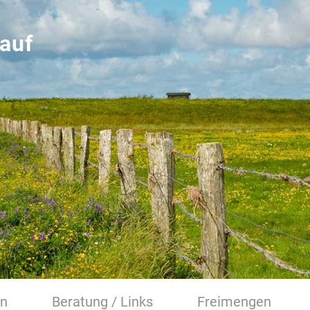
auf
en
Beratung / Links
Freimengen