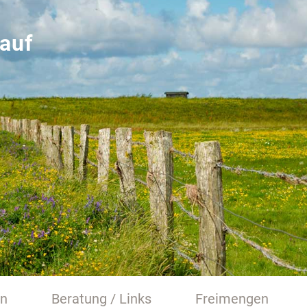
auf
en
Beratung / Links
Freimengen