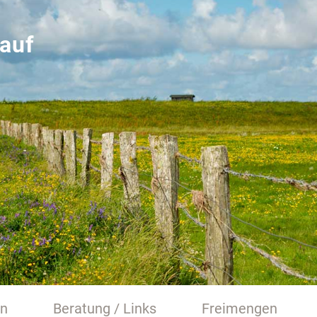
auf
en
Beratung / Links
Freimengen