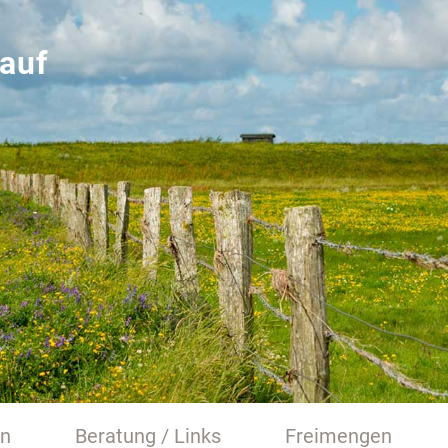
auf
en
Beratung / Links
Freimengen