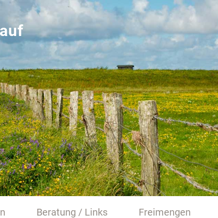
auf
en
Beratung / Links
Freimengen